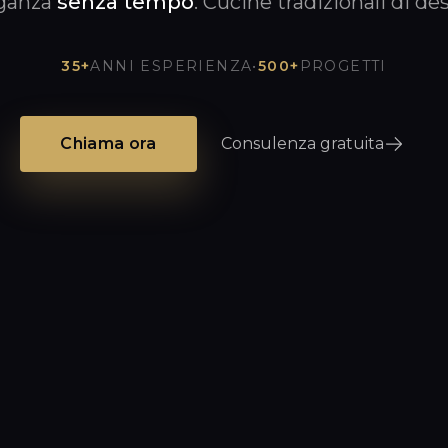
ganza
senza tempo
. Cucine tradizionali di de
35+
ANNI ESPERIENZA
•
500+
PROGETTI
Chiama ora
Consulenza gratuita