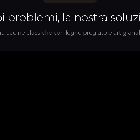
oi problemi, la nostra solu
 cucine classiche con legno pregiato e artigianali
o
Made in Italy
tradizionali.
Lavorazioni artigiana