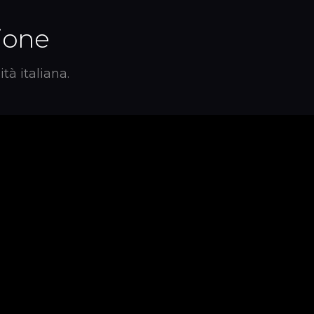
zione
tà italiana.
Artigianalità
li made in Italy.
Funzionalità moderna